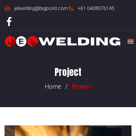
jelwelding@bigpond.com
+61 0408076145
Project
Home
/
Project